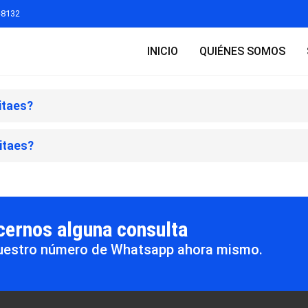
-8132
INICIO
QUIÉNES SOMOS
vitaes?
vitaes?
acernos alguna consulta
 nuestro número de Whatsapp ahora mismo.