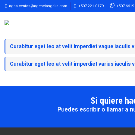
agsa-ventas@agenciasgalia.com
+507 221-0179
+507 6619
Curabitur eget leo at velit imperdiet vague iaculis 
Curabitur eget leo at velit imperdiet varius iaculis 
Si quiere h
Puedes escribir o llamar a